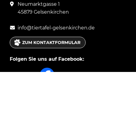
Neumarktgasse 1
45879 Gelsenkirchen
in
fo
@tier
tafel
-gels
enki
rche
n.de
ZUM KONTAKTFORMULAR
Folgen Sie uns auf Facebook:
Nächster Ausgabetermin
Montag 03.08.2026
Ausgabe von 10-18 Uhr
Tiertafel Informationen: