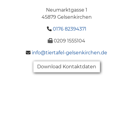
Neumarktgasse 1
45879 Gelsenkirchen
0176 82394371
0209 1555104
inf
o@t
ierta
fel-g
elsen
ki
rch
en.de
Download Kontaktdaten